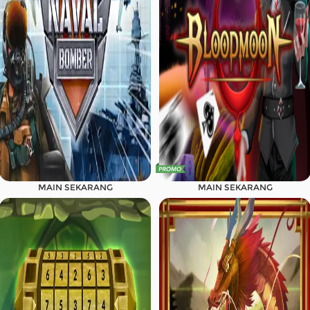
MAIN SEKARANG
MAIN SEKARANG